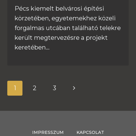
Pécs kiemelt belvárosi építési
körzetében, egyetemekhez közeli
forgalmas utcában található telekre
került megtervezésre a projekt
keretében…
Page
Next
1
2
3
navigation
Page
IMPRESSZUM
KAPCSOLAT