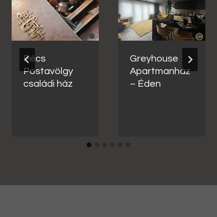
Pécs
Greyhouse
Postavölgy
Apartmanház
családi ház
– Éden