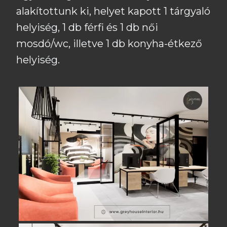
alakítottunk ki, helyet kapott 1 tárgyaló
helyiség, 1 db férfi és 1 db női
mosdó/wc, illetve 1 db konyha-étkező
helyiség.