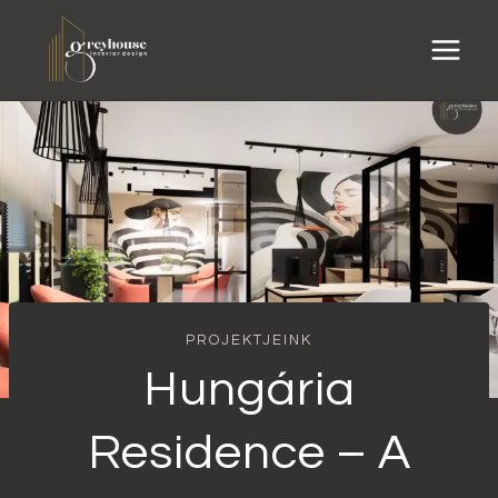
Skip
to
content
PROJEKTJEINK
Hungária
Residence – A