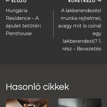
Bejegyzés
ELŐZŐ
KÖVETKEZŐ
navigáció
Hungária
A lakberendezési
Residence – A
munka rejtelmei,
épület tetőtéri
avagy mit is csinál
Penthouse
egy
lakberendező? 1.
rész – Bevezetés
Hasonló cikkek